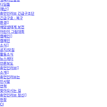
디딤돌
재난
휴먼인러브 긴급구조단
긴급구호 · 복구
환경
해양생태계 보전
어린이 그림대회
캠페인
캠페인
소식
공지/모집
활동소식
뉴스레터
언론보도
휴먼인러브
소개
휴먼인러브는
인사말
연혁
찾아오시는 길
휴먼인러브 정신
헌장
CI