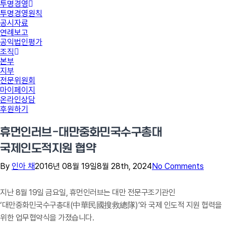
투명경영
투명경영원칙
공시자료
연례보고
공익법인평가
조직
본부
지부
전문위원회
마이페이지
온라인상담
후원하기
휴먼인러브-대만중화민국수구총대
국제인도적지원 협약
By
인아 채
2016년 08월 19일
8월 28th, 2024
No Comments
지난 8월 19일 금요일, 휴먼인러브는 대만 전문구조기관인
‘대만중화민국수구총대(中華民國搜救總隊)’와 국제 인도적 지원 협력을
위한 업무협약식을 가졌습니다.