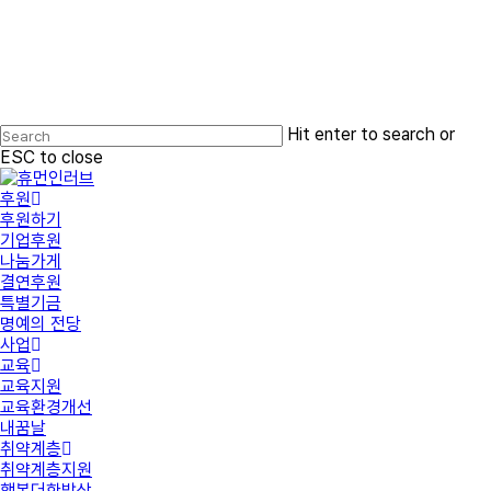
Hit enter to search or
ESC to close
Close
Search
search
Menu
후원
후원하기
기업후원
나눔가게
결연후원
특별기금
명예의 전당
사업
교육
교육지원
교육환경개선
내꿈날
취약계층
취약계층지원
행복더한밥상