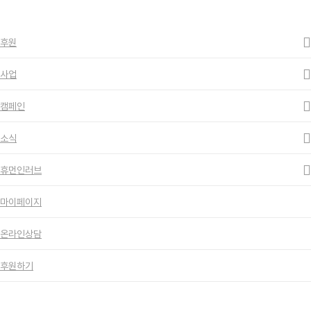
ESC to close
Close
Search
search
Menu
후원
사업
캠페인
소식
휴먼인러브
마이페이지
온라인상담
후원하기
휴먼인러브 한강 수중정화, “깨끗한 한강 만들기!