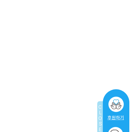
팔당댐부터 잠실수중보에 이르는 구간은 상수원보호구역으로 쓰레기를
투기하게 되면 처벌을 받습니다. 또한 한강 주변에 건축 폐기물, 폐가전·
가구, 생활쓰레기 등을 방치할 경우 장마 등으로 수위가 높아질 때 물속으로
휩쓸려 들어가므로 주의가 필요합니다.
물속까지 깨끗한 한강, 우리 모두의 관심과 참여가 만들 수 있습니다.
휴먼인러브 한강수중정화활동
휴먼인러브는 한강의 수질개선 및 수중 생태계 보전을 위해 정기적으로
수중정화활동을 실시하고 있습니다.
Previous Post
세상에는 아직도 좋은 분들이 많다는 것을
느끼게 해주셔서 감사하고 행복합니다
CLOSE
후원하기