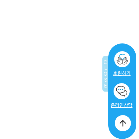
[모집] 휴먼인러브 ‘내꿈날’
182
음악멘토단 6기
2026.02.05
2026.02.05
국제라이온스협회 354-D지구
CLOSE
제5지역, 휴먼인러브에 기부금
181
2026.02.03
후원하기
100만 원 전달
2026.02.03
온라인상담
더 보기