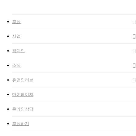
Close
Search
search
Menu
후원
사업
캠페인
소식
휴먼인러브
마이페이지
온라인상담
후원하기