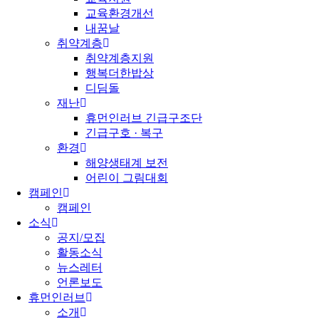
교육환경개선
내꿈날
취약계층
취약계층지원
행복더한밥상
디딤돌
재난
휴먼인러브 긴급구조단
긴급구호 · 복구
환경
해양생태계 보전
어린이 그림대회
캠페인
캠페인
소식
공지/모집
활동소식
뉴스레터
언론보도
휴먼인러브
소개