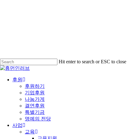
Hit enter to search or ESC to close
Close
Search
search
Menu
후원
후원하기
기업후원
나눔가게
결연후원
특별기금
명예의 전당
사업
교육
교육지원