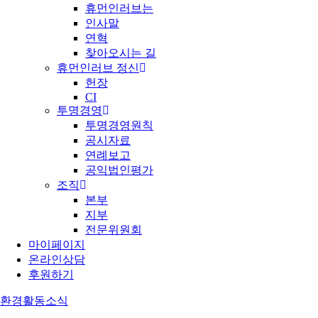
휴먼인러브는
인사말
연혁
찾아오시는 길
휴먼인러브 정신
헌장
CI
투명경영
투명경영원칙
공시자료
연례보고
공익법인평가
조직
본부
지부
전문위원회
마이페이지
온라인상담
후원하기
환경
활동소식