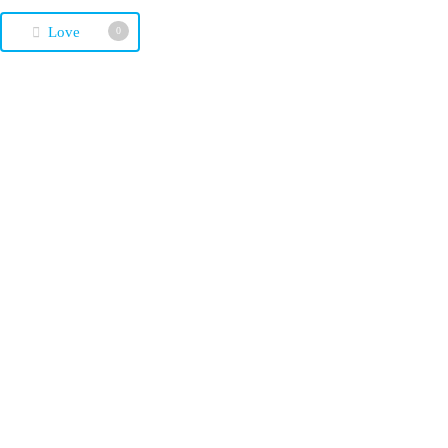
Love
0
Previous Post
멋진 후원자님이 있어 ‘세상든든’
해요
Next Post
나의 반려해변을 만나다