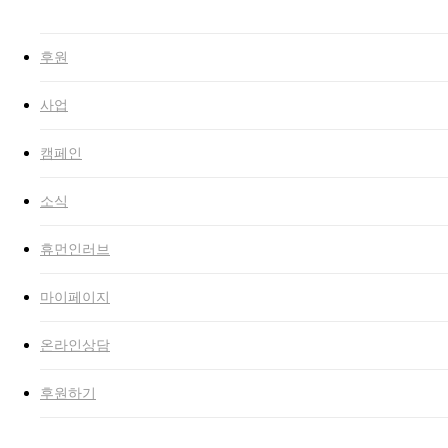
후원
사업
캠페인
소식
휴먼인러브
마이페이지
온라인상담
후원하기
취약계층
활동소식