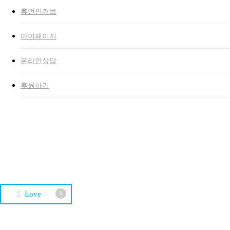
휴먼인러브
마이페이지
온라인상담
후원하기
캠페인
By
editor_admin02
2015년 01월 01일
9월 6th, 2024
No Comments
Love
0
Previous Post
스마일형제의 웃음을 지켜주고 싶습