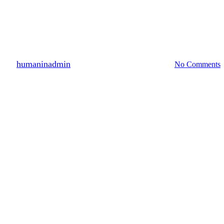
캠페인
우크라이나 피란민 긴급구호
By
humaninadmin
2024년 05월 16일
4월 4th, 2025
No Comments