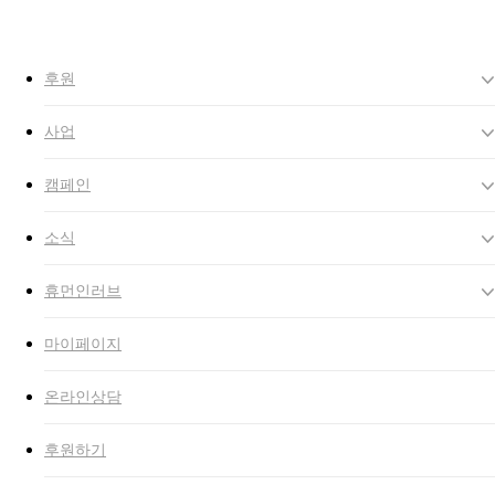
to
Close
main
Search
search
Menu
content
후원
사업
캠페인
소식
휴먼인러브
마이페이지
온라인상담
후원하기