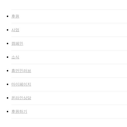
후원
사업
캠페인
소식
휴먼인러브
마이페이지
온라인상담
후원하기
교육
활동소식