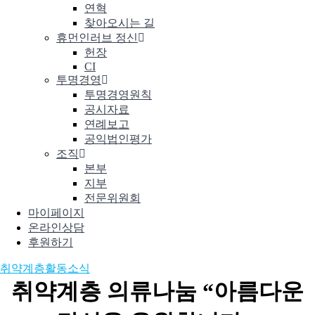
연혁
찾아오시는 길
휴먼인러브 정신
헌장
CI
투명경영
투명경영원칙
공시자료
연례보고
공익법인평가
조직
본부
지부
전문위원회
마이페이지
온라인상담
후원하기
취약계층
활동소식
취약계층 의류나눔 “아름다운