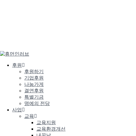
search
Menu
후원
후원하기
기업후원
나눔가게
결연후원
특별기금
명예의 전당
사업
교육
교육지원
교육환경개선
내꿈날