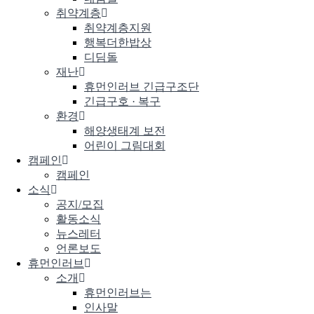
취약계층
취약계층지원
행복더한밥상
디딤돌
재난
휴먼인러브 긴급구조단
긴급구호 · 복구
환경
해양생태계 보전
어린이 그림대회
캠페인
캠페인
소식
공지/모집
활동소식
뉴스레터
언론보도
휴먼인러브
소개
휴먼인러브는
인사말