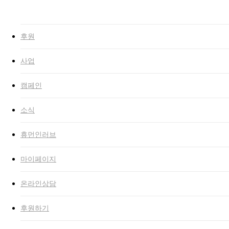
Close
Search
search
Menu
후원
사업
캠페인
소식
휴먼인러브
마이페이지
온라인상담
후원하기