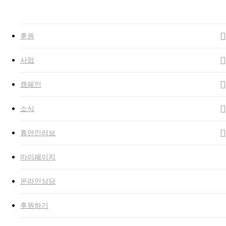
Close
Search
search
Menu
후원
사업
캠페인
소식
휴먼인러브
마이페이지
온라인상담
후원하기