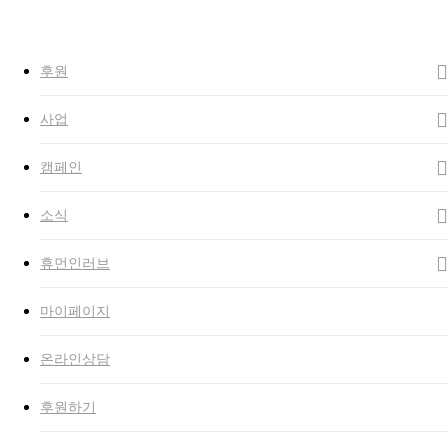
to
Close
main
Search
search
Menu
content
후원
사업
캠페인
소식
휴먼인러브
마이페이지
온라인상담
후원하기