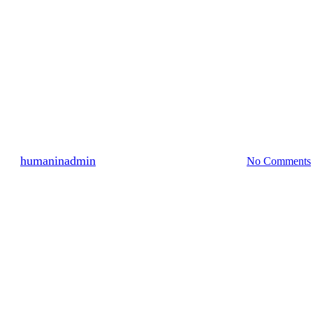
분류되지 않음
2140명 참여 2010년 9월 (1)
By
humaninadmin
2010년 10월 01일
7월 19th, 2024
No Comments