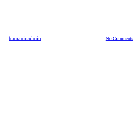
명예의 전당
2140명 참여 2010년 9월 (1)
By
humaninadmin
2010년 10월 01일
7월 15th, 2024
No Comments