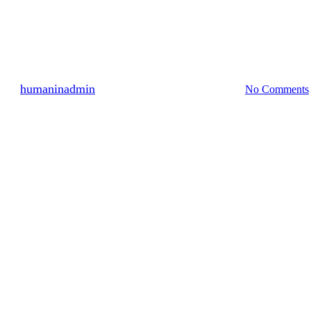
명예의 전당
2222명 참여 2010년 4월 (1)
By
humaninadmin
2010년 04월 01일
7월 12th, 2024
No Comments