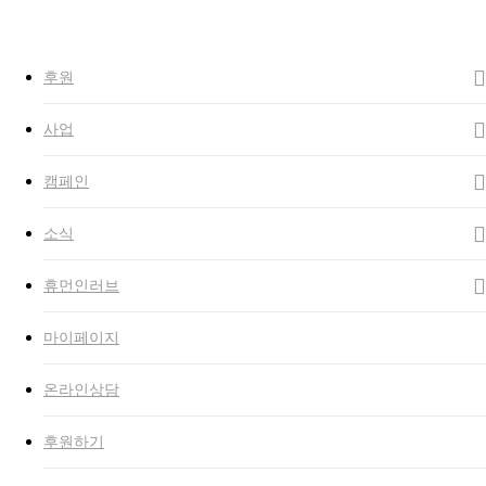
to
Close
main
Search
search
Menu
content
후원
사업
캠페인
소식
휴먼인러브
마이페이지
온라인상담
후원하기