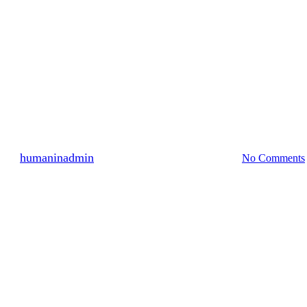
분류되지 않음
2222명 참여 2010년 4월 (1)
By
humaninadmin
2010년 04월 01일
7월 19th, 2024
No Comments