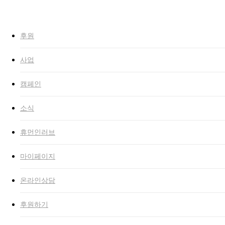
to
Close
main
Search
search
Menu
content
후원
사업
캠페인
소식
휴먼인러브
마이페이지
온라인상담
후원하기