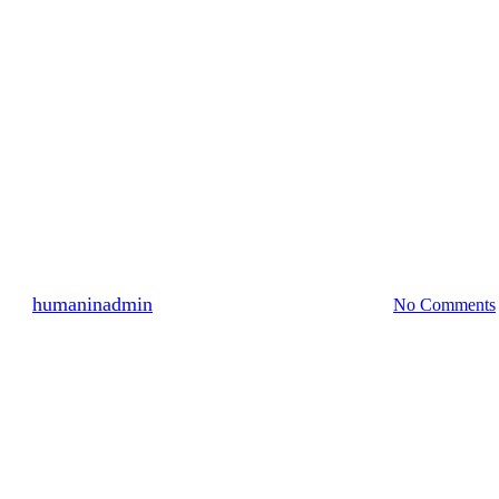
분류되지 않음
2470명 참여 2010년 8월 (2)
By
humaninadmin
2010년 09월 25일
7월 19th, 2024
No Comments