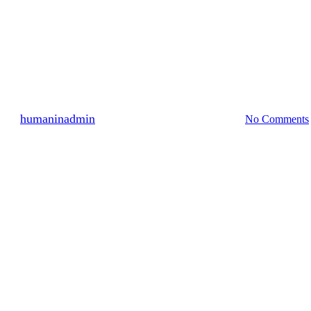
명예의 전당
2470명 참여 2010년 8월 (2)
By
humaninadmin
2010년 09월 25일
7월 15th, 2024
No Comments