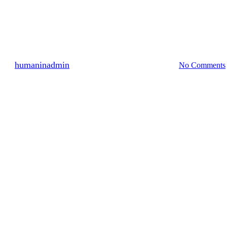
명예의 전당
323명 참여(신규) 2019년 2월
By
humaninadmin
2019년 03월 06일
7월 16th, 2024
No Comments