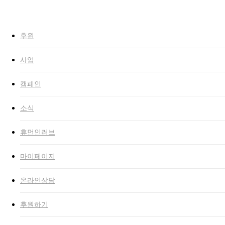
to
Close
main
Search
search
Menu
content
후원
사업
캠페인
소식
휴먼인러브
마이페이지
온라인상담
후원하기