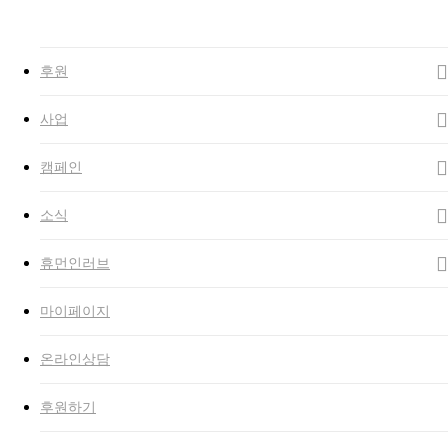
Close
Search
search
Menu
후원
사업
캠페인
소식
휴먼인러브
마이페이지
온라인상담
후원하기