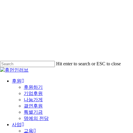
Hit enter to search or ESC to close
Close
Search
search
Menu
후원
후원하기
기업후원
나눔가게
결연후원
특별기금
명예의 전당
사업
교육