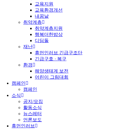
교육지원
교육환경개선
내꿈날
취약계층
취약계층지원
행복더한밥상
디딤돌
재난
휴먼인러브 긴급구조단
긴급구호 · 복구
환경
해양생태계 보전
어린이 그림대회
캠페인
캠페인
소식
공지/모집
활동소식
뉴스레터
언론보도
휴먼인러브