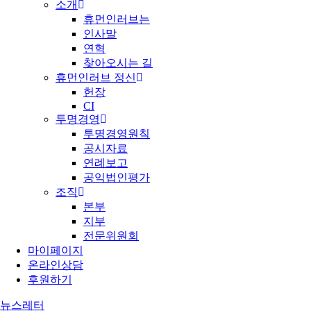
소개
휴먼인러브는
인사말
연혁
찾아오시는 길
휴먼인러브 정신
헌장
CI
투명경영
투명경영원칙
공시자료
연례보고
공익법인평가
조직
본부
지부
전문위원회
마이페이지
온라인상담
후원하기
뉴스레터