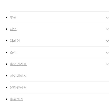
Close
Search
search
Menu
후원
사업
캠페인
소식
휴먼인러브
마이페이지
온라인상담
후원하기