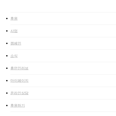
Close
Search
search
Menu
후원
사업
캠페인
소식
휴먼인러브
마이페이지
온라인상담
후원하기