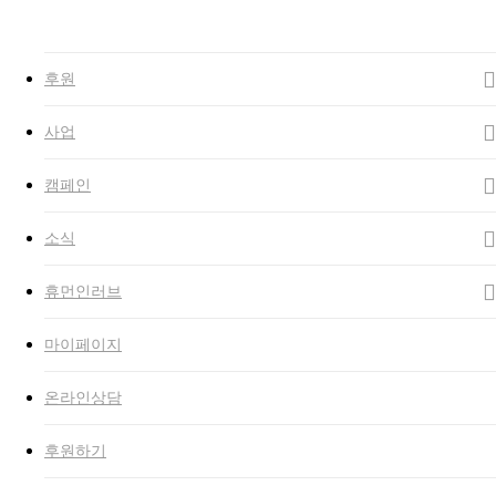
Close
Search
search
Menu
후원
사업
캠페인
소식
휴먼인러브
마이페이지
온라인상담
후원하기