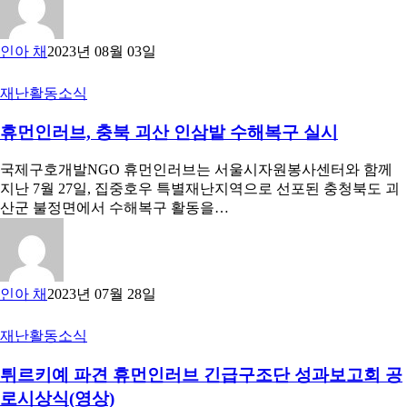
인아 채
2023년 08월 03일
재난
활동소식
휴먼인러브, 충북 괴산 인삼밭 수해복구 실시
국제구호개발NGO 휴먼인러브는 서울시자원봉사센터와 함께
지난 7월 27일, 집중호우 특별재난지역으로 선포된 충청북도 괴
산군 불정면에서 수해복구 활동을…
인아 채
2023년 07월 28일
재난
활동소식
튀르키예 파견 휴먼인러브 긴급구조단 성과보고회 공
로시상식(영상)