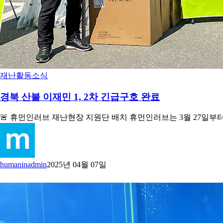
재난
활동소식
경북 산불 이재민 1, 2차 긴급구호 완료
🚨 휴먼인러브 재난현장 지원단 배치 휴먼인러브는 3월 27일부
humaninadmin
2025년 04월 07일