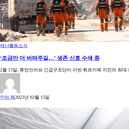
재난
활동소식
‘조금만 더 버텨주길…’ 생존 신호 수색 중
2월 15일, 휴먼인러브 긴급구조단이 이번 튀르키예 지진의 최대
인아 채
2023년 02월 15일