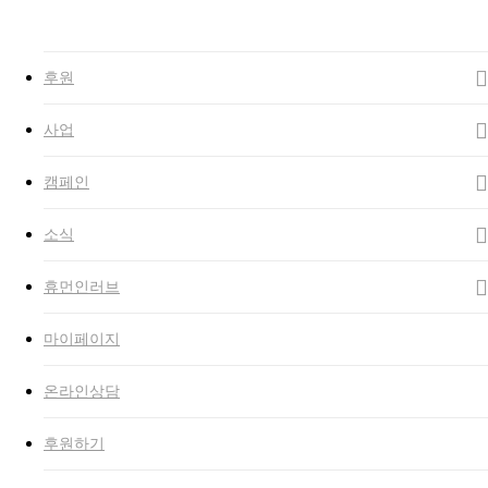
Close
Search
search
Menu
후원
사업
캠페인
소식
휴먼인러브
마이페이지
온라인상담
후원하기