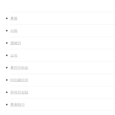
Close
Search
search
Menu
후원
사업
캠페인
소식
휴먼인러브
마이페이지
온라인상담
후원하기