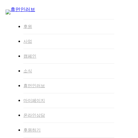
Hit enter to search or ESC
to
to close
main
힘내요! 네팔!
Close
content
Search
By
경희 고
2015년 06월 08일
9월 4th, 2024
No Comments
후원
사업
캠페인
독산고등학교 학생회와 동아리 ‘안녕 아시아 친구야’의
학생들
이 지난 6월 3일 휴먼인러브를 방문해
네팔 대지
진 피해 성금을 전달
하였습니다.학생들은 네팔 대지진
소식
search
Menu
소식을 접한 뒤 네팔의 이재민들을 돕기 위해
교내에서
모금을 실시하여 411,720원의 성금
을모았습니다. 독산고
휴먼인러브
등학교 학생들의 나눔은 이번뿐만이 아니었는데요. 지난
해 12월에는
연말연시 소외이웃 돕기 성금
을 전달한 바
마이페이지
있으며, 지난해 4월에는
세월호 피해 수습을 위한 성금
을
전달하기도 하였습니다. 누군가의 아픔을 내 일처럼 생
온라인상담
각하고 그 분들을 위해 발 벗고 나서는
학생들의 따뜻한
마음과 나눔에 진심으로 감사
드립니다. 한편, 휴먼인러
브는 이번 네팔 지진 피해 현장에 긴급구조단을 파견하
후원하기
여 구조활동을 펼쳤으며, 지난해 4월 세월호가 침몰한 진