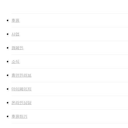
Close
Search
search
Menu
후원
사업
캠페인
소식
휴먼인러브
마이페이지
온라인상담
후원하기