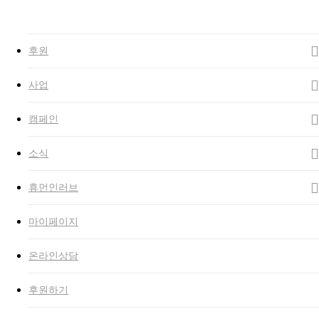
Close
Search
search
Menu
후원
사업
캠페인
소식
휴먼인러브
마이페이지
온라인상담
후원하기